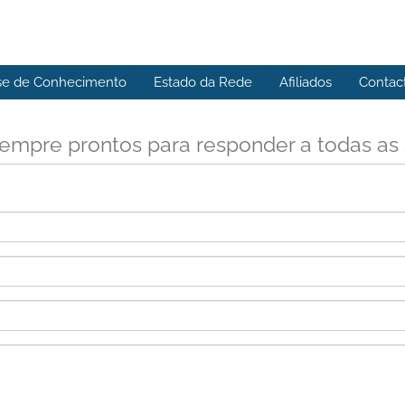
se de Conhecimento
Estado da Rede
Afiliados
Contac
empre prontos para responder a todas as