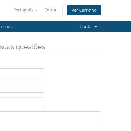
Português
Entrar
Ver Carrinho
te-nos
Conta
 suas questões