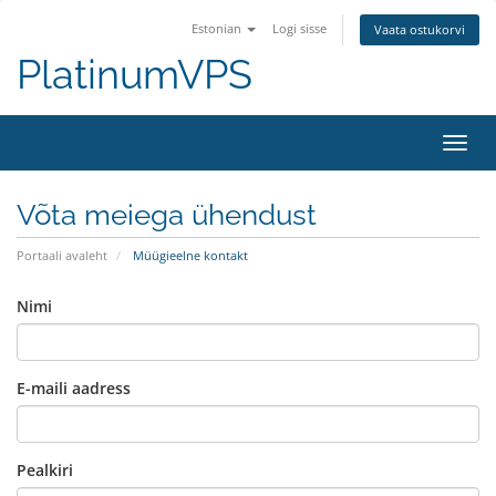
Estonian
Logi sisse
Vaata ostukorvi
PlatinumVPS
Lülit
Võta meiega ühendust
Portaali avaleht
Müügieelne kontakt
Nimi
E-maili aadress
Pealkiri